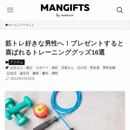
ホーム
アイテム
筋トレ好きな男性へ！プレゼントすると
喜ばれるトレーニンググッズ16選
アイテム
お父さん・義父
スポーツ
彼氏
旦那さん
父の日
男友達
男性全般
記念日
誕生日
趣味・趣向・属性
2022年2月24日