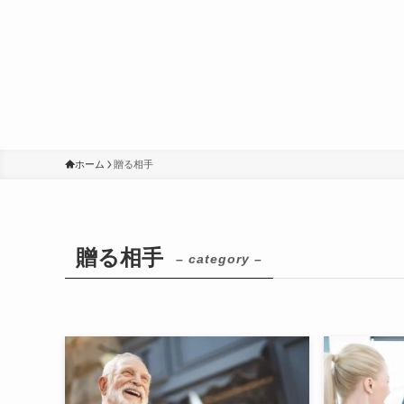
ホーム
贈る相手
贈る相手
– category –