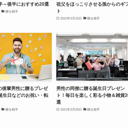
半～後半におすすめ20選
祖父をほっこりさせる孫からのギ
ト
贈る相手
2022年3月15日
贈る相手
の後輩男性に贈るプレゼ
男性の同僚に贈る誕生日プレゼン
｜誕生日などのお祝い・転
ト！毎日を楽しく彩る小物＆雑貨2
選
贈る相手
2021年3月26日
贈る相手